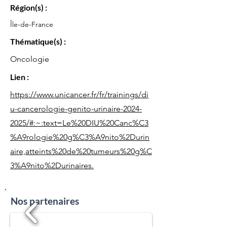
Région(s) :
Île-de-France
Thématique(s) :
Oncologie
Lien :
https://www.unicancer.fr/fr/trainings/di
u-cancerologie-genito-urinaire-2024-
2025/#:~:text=Le%20DIU%20Canc%C3
%A9rologie%20g%C3%A9nito%2Durin
aire,atteints%20de%20tumeurs%20g%C
3%A9nito%2Durinaires.
Nos partenaires