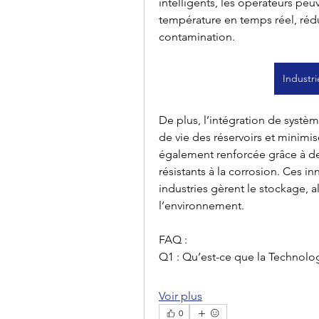
intelligents, les opérateurs peuve
température en temps réel, rédui
contamination.
Industri
De plus, l’intégration de systè
de vie des réservoirs et minimise
également renforcée grâce à de
résistants à la corrosion. Ces in
industries gèrent le stockage, all
l’environnement.
FAQ :
Q1 : Qu’est-ce que la Technolo
Voir plus
0