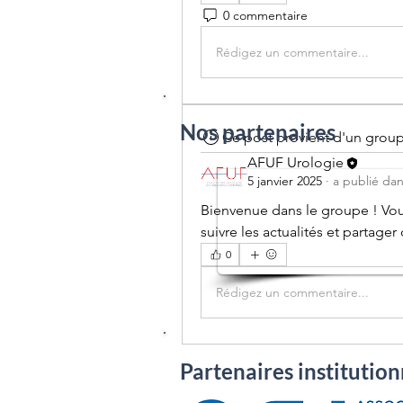
0 commentaire
Rédigez un commentaire...
Nos partenaires
Ce post provient d'un grou
AFUF Urologie
5 janvier 2025
·
a publié da
Bienvenue dans le groupe ! Vo
suivre les actualités et partage
0
Rédigez un commentaire...
Partenaires institution