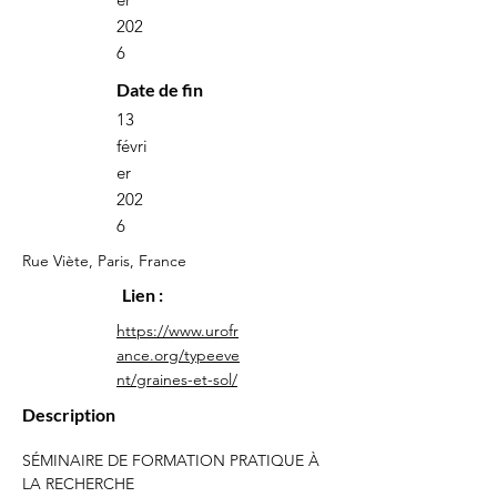
202
6
Date de fin
13
févri
er
202
6
Rue Viète, Paris, France
Lien :
https://www.urofr
ance.org/typeeve
nt/graines-et-sol/
Description
SÉMINAIRE DE FORMATION PRATIQUE À 
LA RECHERCHE