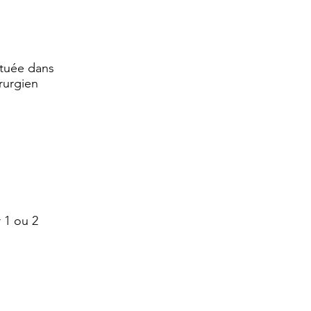
ituée dans
rurgien
 1 ou 2