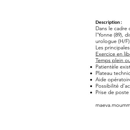
Description :
Dans le cadre 
l’Yonne (89), d
urologue (H/F)
Les principale
Exercice en lib
Temps plein ou 
Patientèle exis
Plateau techni
Aide opératoire
Possibilité d
Prise de poste
maeva.moumme