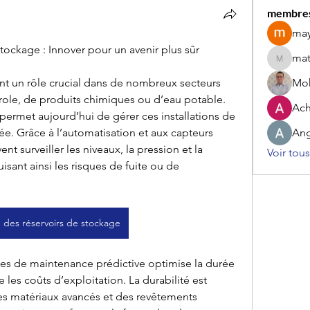
membre
may
tockage : Innover pour un avenir plus sûr
mat
matthie
nt un rôle crucial dans de nombreux secteurs 
Mo
étrole, de produits chimiques ou d’eau potable. 
Ach
ermet aujourd’hui de gérer ces installations de 
ée. Grâce à l’automatisation et aux capteurs 
Ang
nt surveiller les niveaux, la pression et la 
Voir tou
sant ainsi les risques de fuite ou de 
e des réservoirs de stockage
mes de maintenance prédictive optimise la durée 
 les coûts d’exploitation. La durabilité est 
s matériaux avancés et des revêtements 