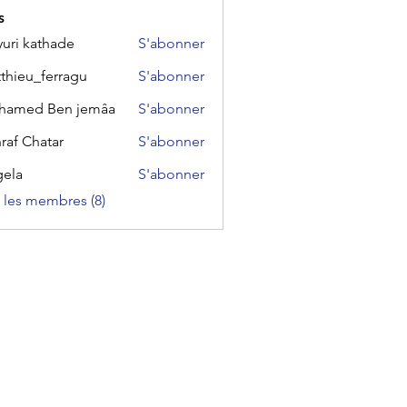
s
uri kathade
S'abonner
thieu_ferragu
S'abonner
u_ferragu
hamed Ben jemâa
S'abonner
raf Chatar
S'abonner
ela
S'abonner
s les membres (8)